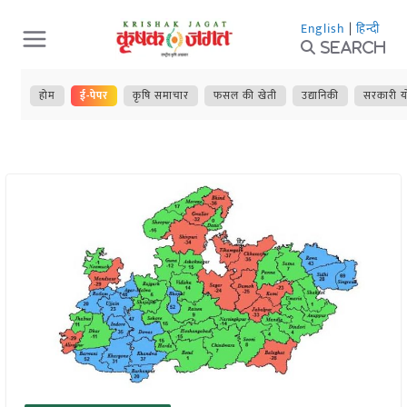
Skip
English
|
हिन्दी
to
Search
content
होम
ई-पेपर
कृषि समाचार
फसल की खेती
उद्यानिकी
सरकारी य