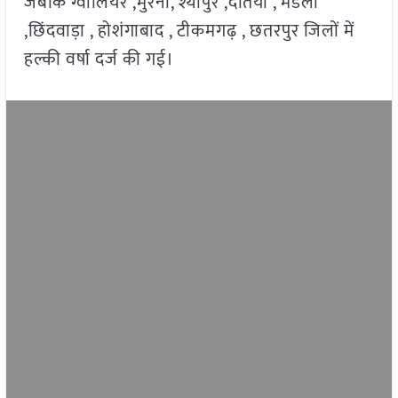
जबकि ग्वालियर ,मुरैना, श्योपुर ,दतिया , मंडला
,छिंदवाड़ा , होशंगाबाद , टीकमगढ़ , छतरपुर जिलों में
हल्की वर्षा दर्ज की गई।