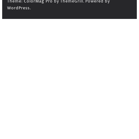
Theme:
ColorMag Pro
by ThemeGrill. Powered by
WordPress
.