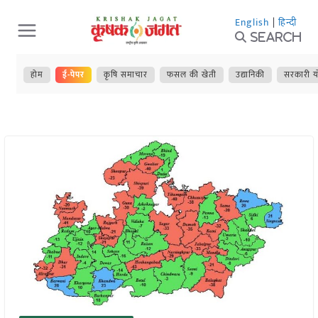
Skip
English
|
हिन्दी
to
Search
content
होम
ई-पेपर
कृषि समाचार
फसल की खेती
उद्यानिकी
सरकारी य