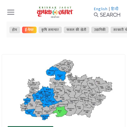
Skip
English
|
हिन्दी
to
Search
content
होम
ई-पेपर
कृषि समाचार
फसल की खेती
उद्यानिकी
सरकारी य