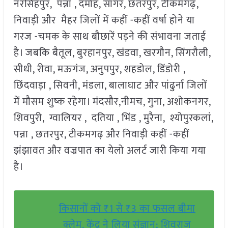
नरसिंहपुर, पन्ना , दमोह, सागर, छतरपुर, टीकमगढ़,
निवाड़ी और मैहर जिलों में कहीं -कहीं वर्षा होने या
गरज -चमक के साथ बौछारें पड़ने की संभावना जताई
है। जबकि बैतूल, बुरहानपुर, खंडवा, खरगौन, सिंगरौली,
सीधी, रीवा, मऊगंज, अनुपपुर, शहडोल, डिंडोरी ,
छिंदवाड़ा , सिवनी, मंडला, बालाघाट और पांढुर्ना जिलों
में मौसम शुष्क रहेगा। मंदसौर,नीमच, गुना, अशोकनगर,
शिवपुरी, ग्वालियर , दतिया , भिंड , मुरैना, श्योपुरकलां,
पन्ना , छतरपुर, टीकमगढ़ और निवाड़ी कहीं -कहीं
झंझावत और वज्रपात का येलो अलर्ट जारी किया गया
है।
किसानों को ₹1 से ₹3 का फसल बीमा
क्लेम, केंद्र ने लिया संज्ञान; शिवराज