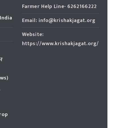
Farmer Help Line- 6262166222
 India
Email: info@krishakjagat.org
Website:
https://www.krishakjagat.org/
ार
ews)
र
Crop