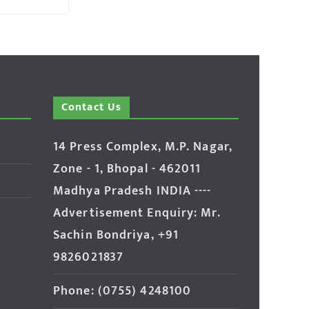
Contact Us
14 Press Complex, M.P. Nagar,
Zone - 1, Bhopal - 462011
Madhya Pradesh INDIA ----
Advertisement Enquiry: Mr.
Sachin Bondriya, +91
9826021837
Phone: (0755) 4248100