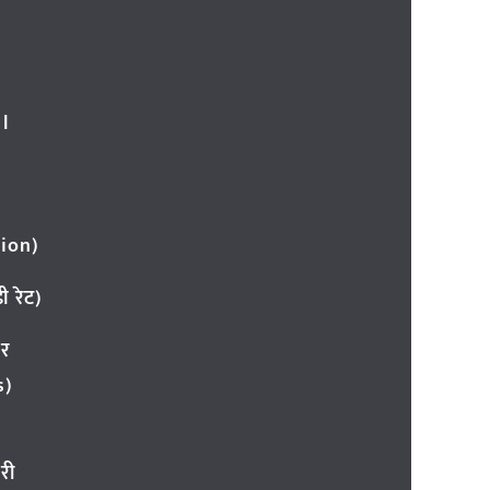
l
ion)
 रेट)
ार
s)
री