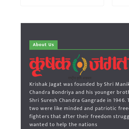
About Us
Krishak Jagat was founded by Shri Mani
Chandra Bondriya and his younger brot
Shri Suresh Chandra Gangrade in 1946. 
two were like minded and patriotic fre
fighters that after their freedom strug
wanted to help the nations