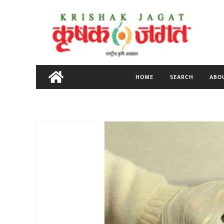
Skip
to
content
HOME
SEARCH
ABO