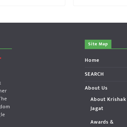
Site Map
Home
SEARCH
k
About Us
her
The
About Krishak
edom
Jagat
gle
Awards &