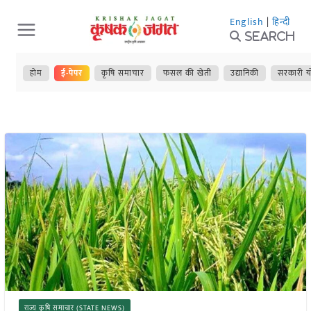
Skip
English
|
हिन्दी
to
Search
content
होम
ई-पेपर
कृषि समाचार
फसल की खेती
उद्यानिकी
सरकारी य
राज्य कृषि समाचार (STATE NEWS)