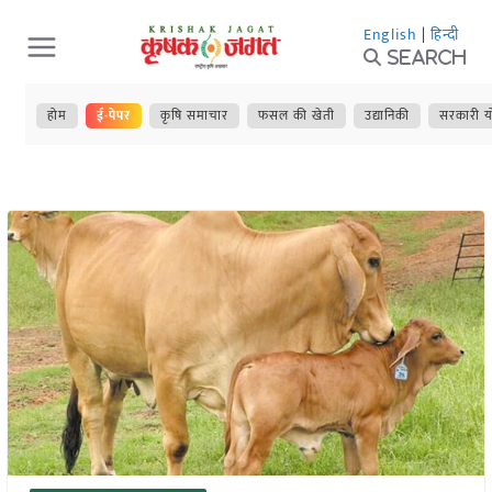
Skip
English
|
हिन्दी
to
Search
content
होम
ई-पेपर
कृषि समाचार
फसल की खेती
उद्यानिकी
सरकारी य