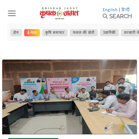
Skip
English
|
हिन्दी
to
Search
content
होम
ई-पेपर
कृषि समाचार
फसल की खेती
उद्यानिकी
सरकारी य