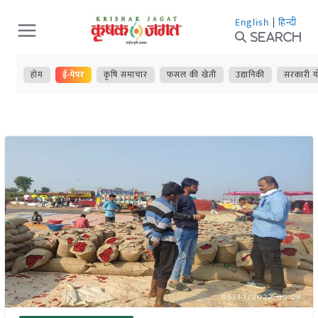
Skip
English
|
हिन्दी
to
Search
content
होम
ई-पेपर
कृषि समाचार
फसल की खेती
उद्यानिकी
सरकारी य