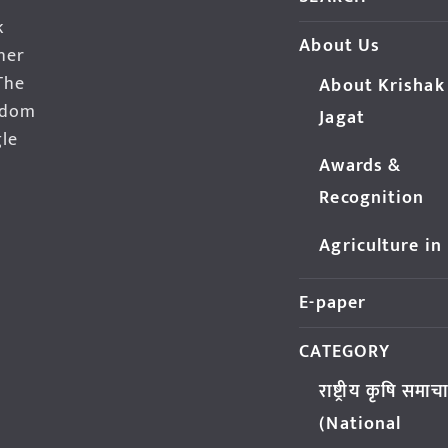
k
About Us
her
The
About Krishak
edom
Jagat
gle
Awards &
Recognition
Agriculture in
E-paper
CATEGORY
राष्ट्रीय कृषि समाच
(National