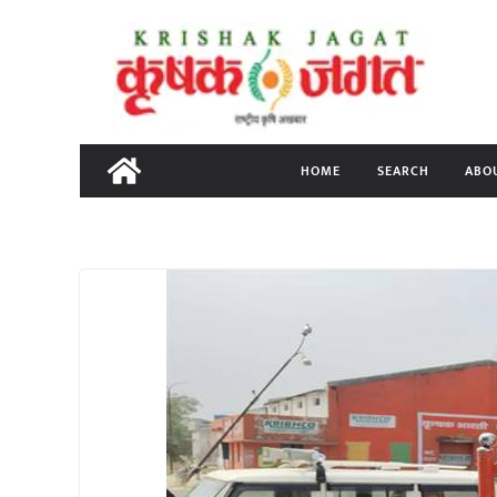
Skip
to
content
HOME
SEARCH
ABO