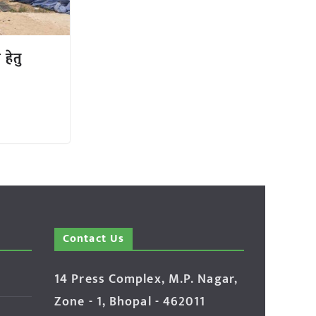
 हेतु
Contact Us
14 Press Complex, M.P. Nagar,
Zone - 1, Bhopal - 462011