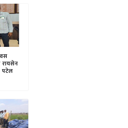
दिवस
े रायसेन
श पटेल