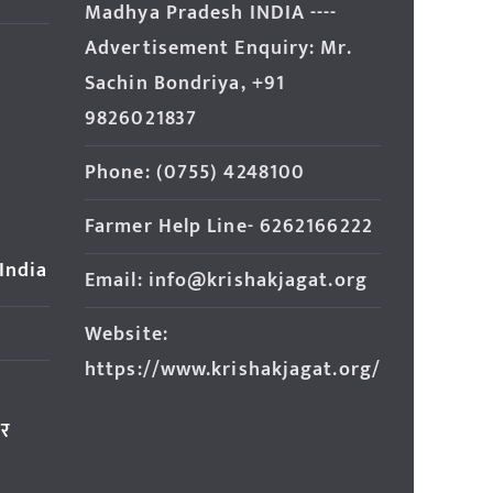
Madhya Pradesh INDIA ----
Advertisement Enquiry: Mr.
Sachin Bondriya, +91
9826021837
Phone: (0755) 4248100
Farmer Help Line- 6262166222
 India
Email: info@krishakjagat.org
Website:
https://www.krishakjagat.org/
ार