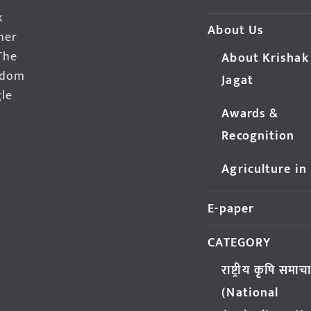
k
About Us
her
The
About Krishak
edom
Jagat
gle
Awards &
Recognition
Agriculture in
E-paper
CATEGORY
राष्ट्रीय कृषि समाच
(National