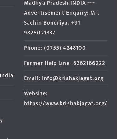
Madhya Pradesh INDIA ----
Advertisement Enquiry: Mr.
Sachin Bondriya, +91
9826021837
Phone: (0755) 4248100
Farmer Help Line- 6262166222
 India
Email: info@krishakjagat.org
Website:
https://www.krishakjagat.org/
ार