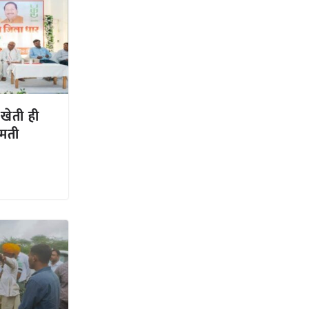
खेती ही
ीमती