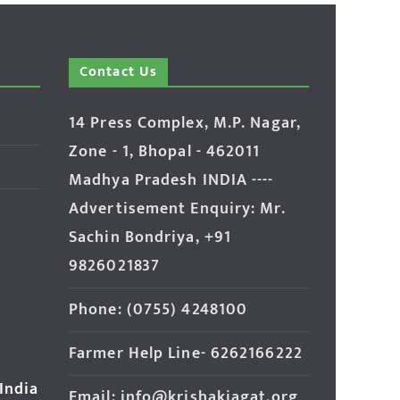
Contact Us
14 Press Complex, M.P. Nagar,
Zone - 1, Bhopal - 462011
Madhya Pradesh INDIA ----
Advertisement Enquiry: Mr.
Sachin Bondriya, +91
9826021837
Phone: (0755) 4248100
Farmer Help Line- 6262166222
 India
Email: info@krishakjagat.org