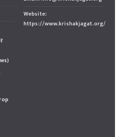
Website:
https://www.krishakjagat.org/
ार
ews)
र
Crop