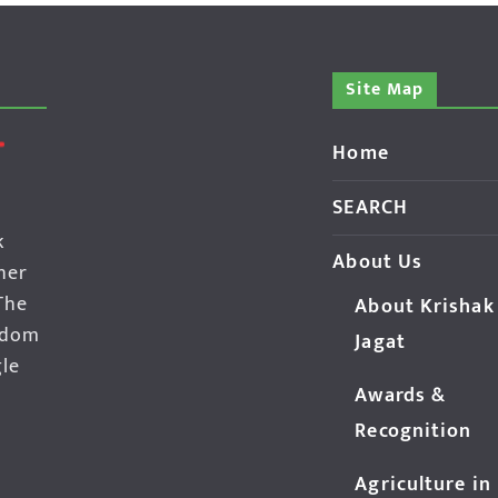
Site Map
Home
SEARCH
k
About Us
her
The
About Krishak
edom
Jagat
gle
Awards &
Recognition
Agriculture in