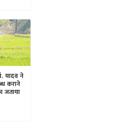
 डॉ. यादव ने
्ध कराने
का जताया