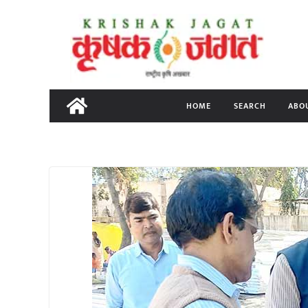
Skip
to
content
HOME
SEARCH
ABO