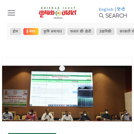
Skip
English
|
हिन्दी
to
Search
content
होम
ई-पेपर
कृषि समाचार
फसल की खेती
उद्यानिकी
सरकारी य