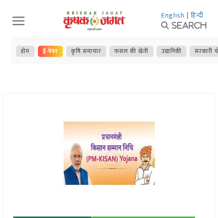
Skip
English
|
हिन्दी
to
Search
content
होम
ई-पेपर
कृषि समाचार
फसल की खेती
उद्यानिकी
सरकारी य