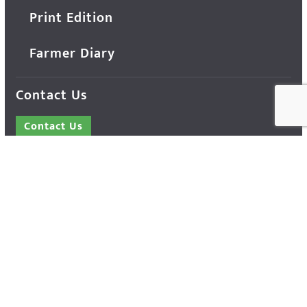
Print Edition
Farmer Diary
Contact Us
Contact Us
14 Press Complex, M.P. Nagar, Zone - 1,
Bhopal - 462011 Madhya Pradesh INDIA ---
- Advertisement Enquiry: Mr. Sachin
Bondriya, +91 9826021837
Phone: (0755) 4248100