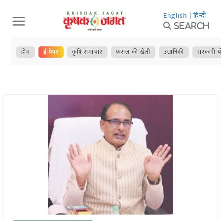
Skip
English
|
हिन्दी
to
Search
content
होम
ई-पेपर
कृषि समाचार
फसल की खेती
उद्यानिकी
सरकारी य