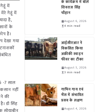
के कार्यक्रम में बोले
ूं में
शिवराज सिंह
 गेहूं में
चौहान
यादा है,
August 6, 2026
सानों के
4 min read
कोप है।
ोप देखा गया
आईसीएआर ने
कीटनाशकों
विकसित किया
अफ्रीकी स्वाइन
संबंधित
फीवर का टीका
August 5, 2026
3 min read
 5 -7 साल
नुकसान नहीं
गाभिन गाय एवं
भैंस में संभावित
गने की
प्रसव के लक्षण
है। डॉ सिंह
August 4, 2026
तक सोयाबीन