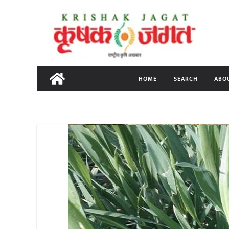
Skip
to
content
HOME
SEARCH
ABO