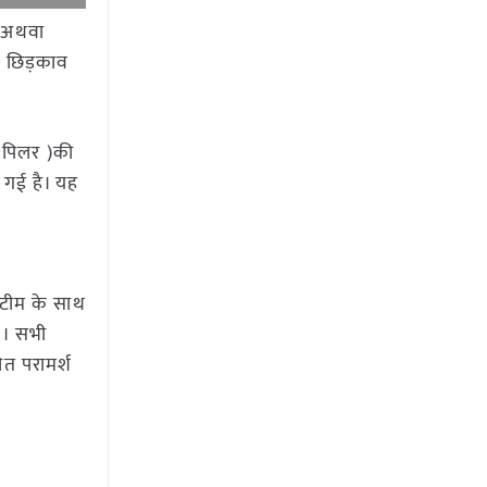
े अथवा
 का छिड़काव
टर पिलर )की
 गई है। यह
ी टीम के साथ
ै । सभी
चित परामर्श