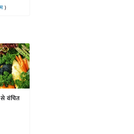
राम
)
से वंचित