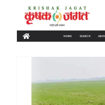
Skip
to
content
HOME
SEARCH
ABO