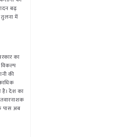
 किसानों को
्पादन बढ़
तुलना में
 सरकार का
 विकल्प
पानी की
िकाधिक
 है। देश का
खरपतवारनाशक
 के पास अब