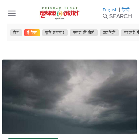
Skip
English
|
हिन्दी
to
Search
content
होम
ई-पेपर
कृषि समाचार
फसल की खेती
उद्यानिकी
सरकारी य