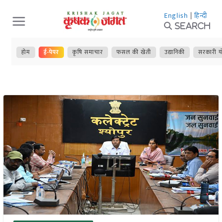
Skip
English
|
हिन्दी
to
Search
content
होम
ई-पेपर
कृषि समाचार
फसल की खेती
उद्यानिकी
सरकारी य