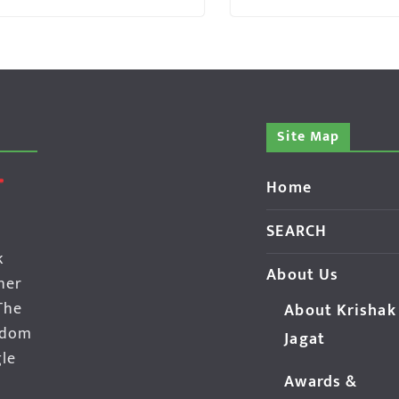
Site Map
Home
SEARCH
k
About Us
her
The
About Krishak
edom
Jagat
gle
Awards &