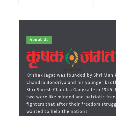
About Us
Krishak Jagat was founded by Shri Mani
Chandra Bondriya and his younger brot
Shri Suresh Chandra Gangrade in 1946. 
two were like minded and patriotic fre
fighters that after their freedom strug
wanted to help the nations