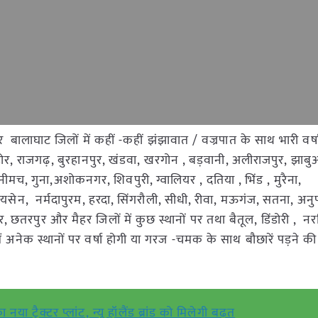
और बालाघाट जिलों में कहीं -कहीं झंझावात / वज्रपात के साथ भारी वर्ष
ोर, राजगढ़, बुरहानपुर, खंडवा, खरगोन , बड़वानी, अलीराजपुर, झाबु
ीमच, गुना,अशोकनगर, शिवपुरी, ग्वालियर , दतिया , भिंड , मुरैना,
 रायसेन, नर्मदापुरम, हरदा, सिंगरौली, सीधी, रीवा, मऊगंज, सतना, अनुप
 छतरपुर और मैहर जिलों में कुछ स्थानों पर तथा बैतूल, डिंडोरी , नरस
 में अनेक स्थानों पर वर्षा होगी या गरज -चमक के साथ बौछारें पड़ने क
या ट्रैक्टर प्लांट, न्यू हॉलैंड ब्रांड को मिलेगी बढ़त