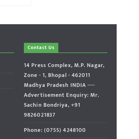
Contact Us
14 Press Complex, M.P. Nagar,
Zone - 1, Bhopal - 462011
Madhya Pradesh INDIA ----
Advertisement Enquiry: Mr.
Sachin Bondriya, +91
9826021837
Phone: (0755) 4248100