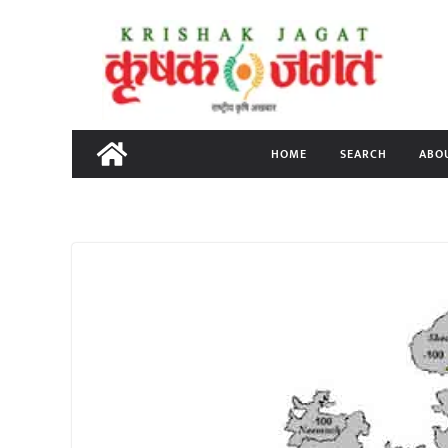
Skip
to
content
HOME
SEARCH
ABO