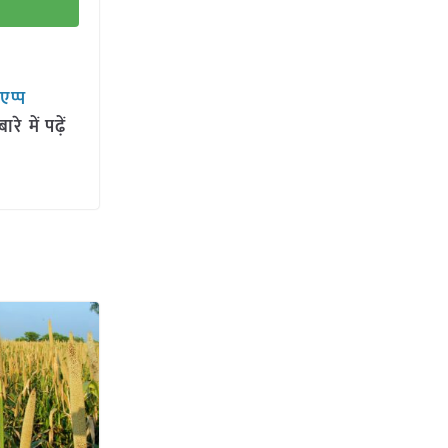
सएप्प
 में पढ़ें