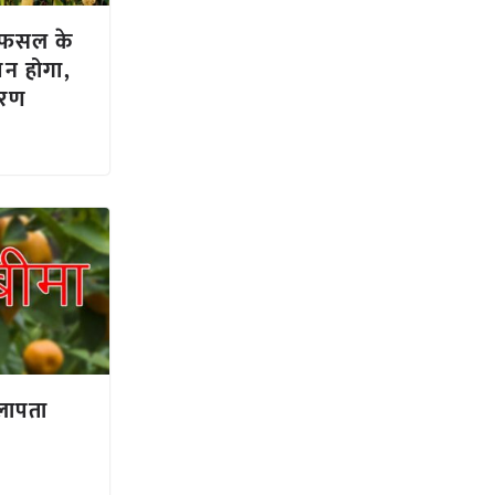
ी फसल के
पन होगा,
करण
लापता