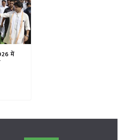
26 में
ल