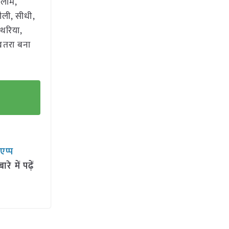
तलाम,
ौली, सीधी,
पथरिया,
 खतरा बना
सएप्प
 में पढ़ें