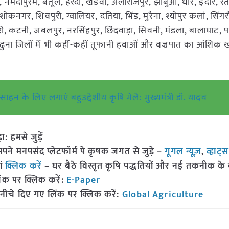
नमंदापुरम, बैतूल, हरदा, खंडवा, अलीराजपुर, झाबुआ, धार, इंदौर, र
ोकनगर, शिवपुरी, ग्वालियर, दतिया, भिंड, मुरैना, श्योपुर कलां, सिंगर
ी, कटनी, जबलपुर, नरसिंहपुर, छिंदवाड़ा, सिवनी, मंडला, बालाघाट, 
ंढुना जिलों में भी कहीं-कहीं तूफानी हवाओं और वज्रपात का आंशिक
त्साहन के लिए लगाएं बहुउद्देशीय कृषि मेले: मुख्यमंत्री डॉ. यादव
हमसे जुड़ें
 मनपसंद प्लेटफॉर्म पे कृषक जगत से जुड़े –
गूगल न्यूज़
,
व्हाट्
ां
क्लिक करें
– घर बैठे विस्तृत कृषि पद्धतियों और नई तकनीक के बारे
ंक पर क्लिक करें:
E-Paper
नीचे दिए गए लिंक पर क्लिक करें:
Global Agriculture