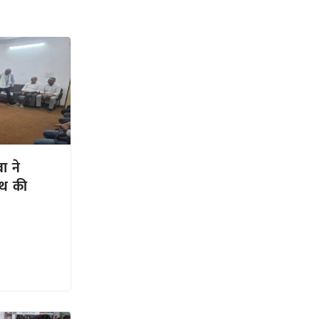
ा ने
ाथ की