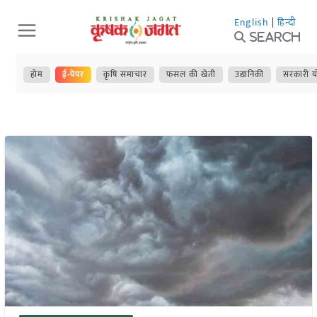
Skip
English
|
हिन्दी
to
Search
content
होम
ई-पेपर
कृषि समाचार
फसल की खेती
उद्यानिकी
सरकारी य