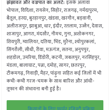
झंझावत और वज्रपात का अलर्ट:
इसके अलावा
भोपाल, विदिशा, रायसेन, सिहोर, राजगढ़, नर्मदापुरम,
बैतूल, हरदा, बुरहानपुर, खंडवा, खरगौन, बड़वानी,
अलीराजपुर, झाबुआ, धार, इंदौर, रतलाम, उज्जैन, देवास,
शाजापुर, आगरा, मंदसौर, नीमच, गुना, अशोकनगर,
शिवपुरी, ग्वालियर, दतिया, भिंड, मुरैना, श्योपुरकलां,
सिंगरौली, सीधी, रीवा, मऊगंज, सतना, अनुपपुर,
शहडोल, उमरिया, डिंडोरी, कटनी, जबलपुर, नरसिंहपुर,
मंडला, बालाघाट, पन्ना, दमोह, सागर, छतरपुर,
टीकमगढ़, निवाड़ी, मैहर, पांढ़ुना सहित कई जिलों में भी
कभी-कभी गरज-चमक के साथ बारिश और आंधी-
तूफान की संभावना बनी हुई है।
किसानों के लिए फार्मर रजिस्ट्री प्रक्रिया