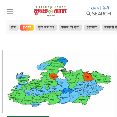
Skip
English
|
हिन्दी
to
Search
content
होम
ई-पेपर
कृषि समाचार
फसल की खेती
उद्यानिकी
सरकारी य