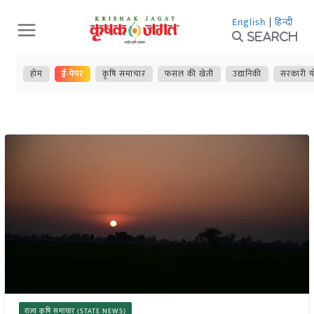
Skip
English
|
हिन्दी
to
Search
content
होम
ई-पेपर
कृषि समाचार
फसल की खेती
उद्यानिकी
सरकारी य
राज्य कृषि समाचार (STATE NEWS)