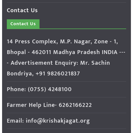
Contact Us
Contact Us
14 Press Complex, M.P. Nagar, Zone - 1,
Bhopal - 462011 Madhya Pradesh INDIA ---
- Advertisement Enquiry: Mr. Sachin
Bondriya, +91 9826021837
Phone: (0755) 4248100
Farmer Help Line- 6262166222
Email: info@krishakjagat.org