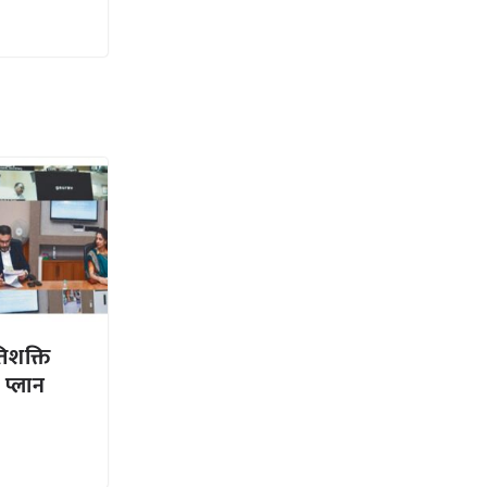
िशक्ति
 प्लान