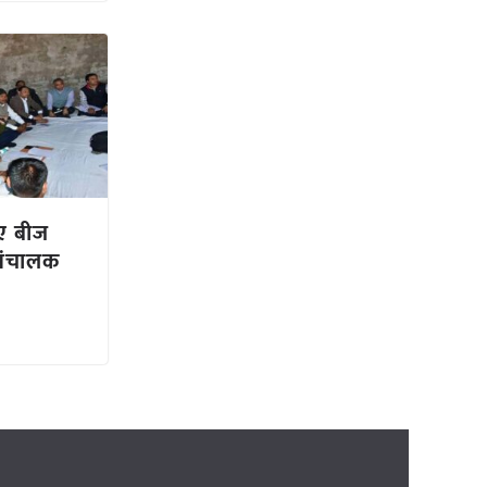
गए बीज
संचालक