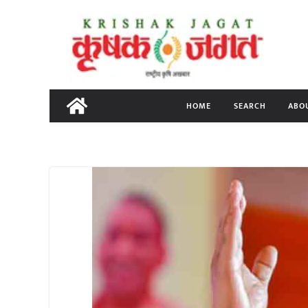
Skip
to
content
HOME
SEARCH
ABO