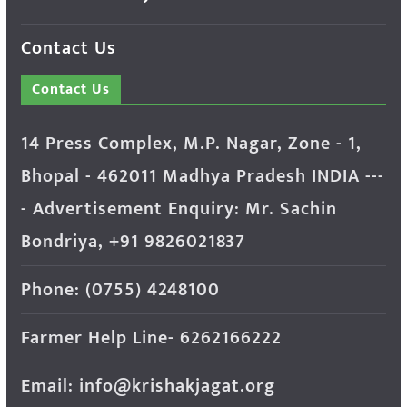
Contact Us
Contact Us
14 Press Complex, M.P. Nagar, Zone - 1,
Bhopal - 462011 Madhya Pradesh INDIA ---
- Advertisement Enquiry: Mr. Sachin
Bondriya, +91 9826021837
Phone: (0755) 4248100
Farmer Help Line- 6262166222
Email: info@krishakjagat.org