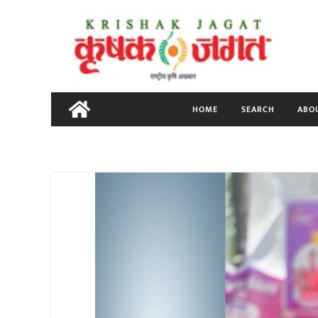
Skip
to
content
HOME
SEARCH
ABO