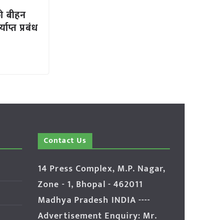
को बीहन
ाप्त प्रबंध
Contact Us
14 Press Complex, M.P. Nagar,
Zone - 1, Bhopal - 462011
Madhya Pradesh INDIA ----
Advertisement Enquiry: Mr.