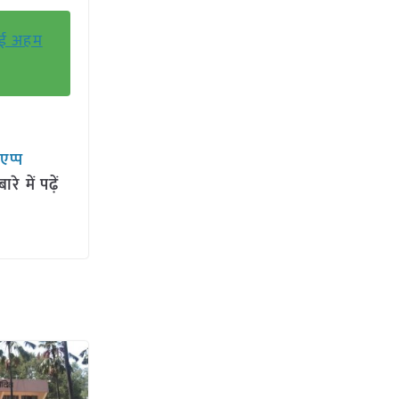
हुई अहम
सएप्प
 में पढ़ें