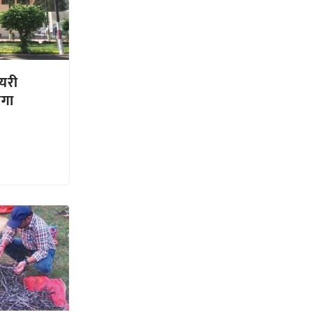
ेयरी
ोगा