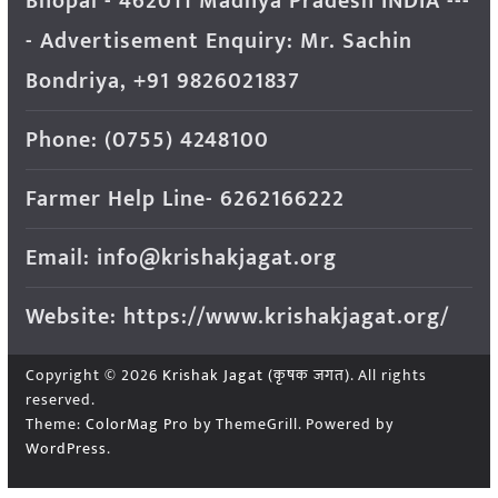
Bhopal - 462011 Madhya Pradesh INDIA ---
- Advertisement Enquiry: Mr. Sachin
Bondriya, +91 9826021837
Phone: (0755) 4248100
Farmer Help Line- 6262166222
Email: info@krishakjagat.org
Website: https://www.krishakjagat.org/
Copyright © 2026
Krishak Jagat (कृषक जगत)
. All rights
reserved.
Theme:
ColorMag Pro
by ThemeGrill. Powered by
WordPress
.