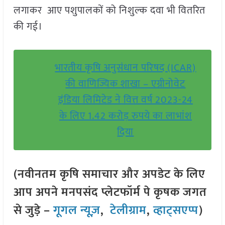
लगाकर आए पशुपालकों को निशुल्क दवा भी वितरित
की गई।
भारतीय कृषि अनुसंधान परिषद (ICAR)
की वाणिज्यिक शाखा – एग्रीनोवेट
इंडिया लिमिटेड ने वित्त वर्ष 2023-24
के लिए 1.42 करोड़ रुपये का लाभांश
दिया
(नवीनतम कृषि समाचार और अपडेट के लिए
आप अपने मनपसंद प्लेटफॉर्म पे कृषक जगत
से जुड़े –
गूगल न्यूज़
,
टेलीग्राम
,
व्हाट्सएप्प
)