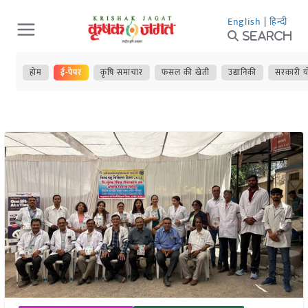
Skip
English
|
हिन्दी
to
Search
content
होम
ई-पेपर
कृषि समाचार
फसल की खेती
उद्यानिकी
सरकारी य