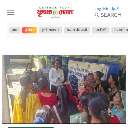
Skip
English
|
हिन्दी
to
Search
content
होम
ई-पेपर
कृषि समाचार
फसल की खेती
उद्यानिकी
सरकारी य