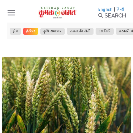
Skip
English
|
हिन्दी
to
Search
content
होम
ई-पेपर
कृषि समाचार
फसल की खेती
उद्यानिकी
सरकारी य