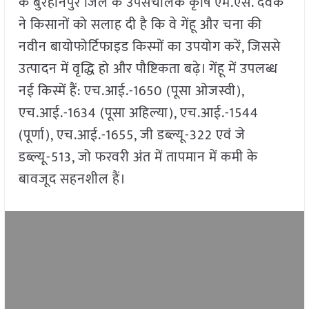
के बुरहानपुर जिले के उपसंचालक कृषि एम.एस. देवके
ने किसानों को सलाह दी है कि वे गेंहू और चना की
नवीन बायोफोर्टिफाइड किस्मों का उपयोग करें, जिससे
उत्पादन में वृद्धि हो और पौष्टिकता बढ़े। गेंहू में उपलब्ध
नई किस्में हैं: एच.आई.-1650 (पूसा ओजस्वी),
एच.आई.-1634 (पूसा अहिल्या), एच.आई.-1544
(पूर्णा), एच.आई.-1655, जी डब्ल्यू-322 एवं जे
डब्ल्यू-513, जो फरवरी अंत में तापमान में कमी के
बावजूद सहनशील हैं।