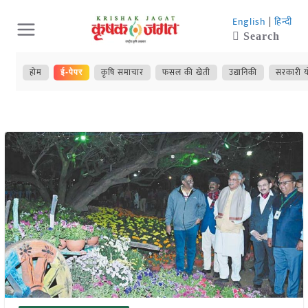
Skip
English
|
हिन्दी
to
Search
content
होम
कृषि समाचार
फसल की खेती
उद्यानिकी
सरकारी य
ई-पेपर