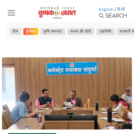
Skip
English
|
हिन्दी
to
Search
content
होम
ई-पेपर
कृषि समाचार
फसल की खेती
उद्यानिकी
सरकारी य