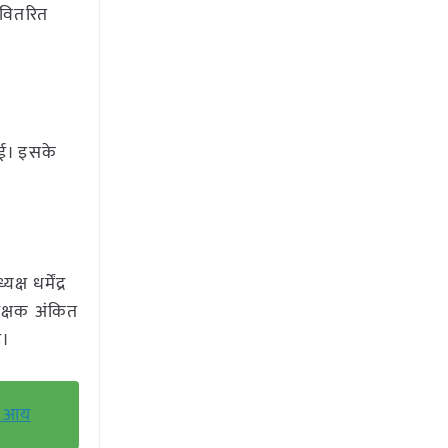
 वितरित
गई। इसके
ष धर्मेंद्र
धीक्षक अंकित
े।
की आय