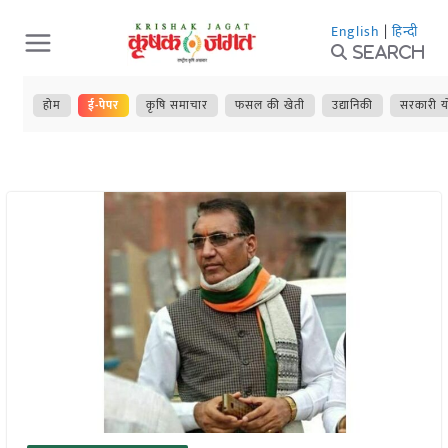
Skip
English
|
हिन्दी
to
Search
content
होम
ई-पेपर
कृषि समाचार
फसल की खेती
उद्यानिकी
सरकारी य