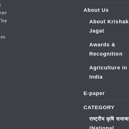
k
About Us
her
The
About Krishak
Jagat
dom
Awards &
Recognition
Agriculture in
India
E-paper
CATEGORY
राष्ट्रीय कृषि समाच
(National