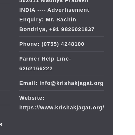
462011 Madhya Pradesh
INDIA ---- Advertisement
Enquiry: Mr. Sachin
Bondriya, +91 9826021837
Phone: (0755) 4248100
Farmer Help Line-
6262166222
Email: info@krishakjagat.org
Website:
https://www.krishakjagat.org/
ार