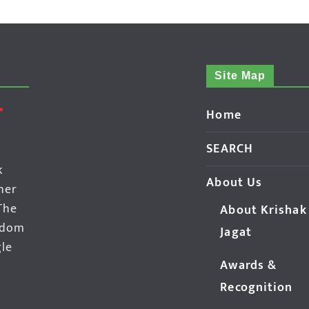
Site Map
Home
SEARCH
k
About Us
her
The
About Krishak
edom
Jagat
gle
Awards &
Recognition