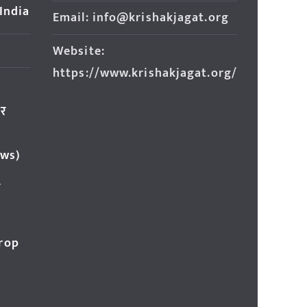
 India
Email: info@krishakjagat.org
Website:
https://www.krishakjagat.org/
ार
ews)
र
Crop