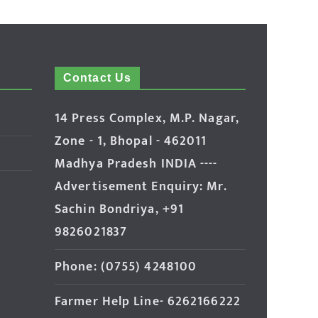
Contact Us
14 Press Complex, M.P. Nagar,
Zone - 1, Bhopal - 462011
Madhya Pradesh INDIA ----
Advertisement Enquiry: Mr.
Sachin Bondriya, +91
9826021837
Phone: (0755) 4248100
Farmer Help Line- 6262166222