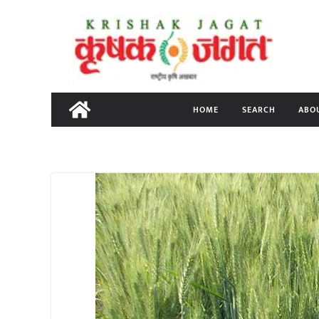
Skip
to
content
HOME
SEARCH
ABO