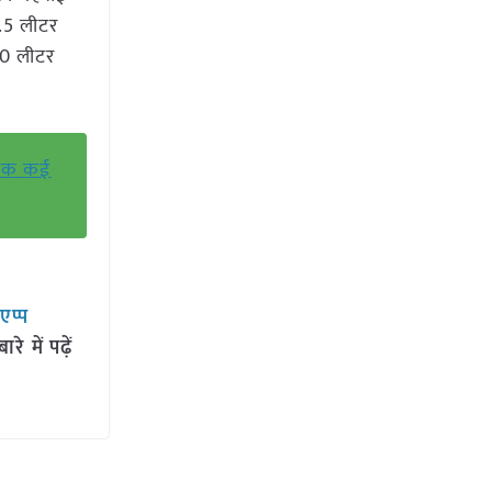
2.5 लीटर
600 लीटर
र तक कई
सएप्प
 में पढ़ें