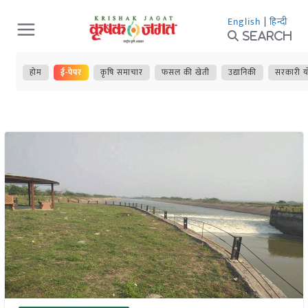
Skip
English
|
हिन्दी
to
Search
content
होम
ई-पेपर
कृषि समाचार
फसल की खेती
उद्यानिकी
सरकारी य