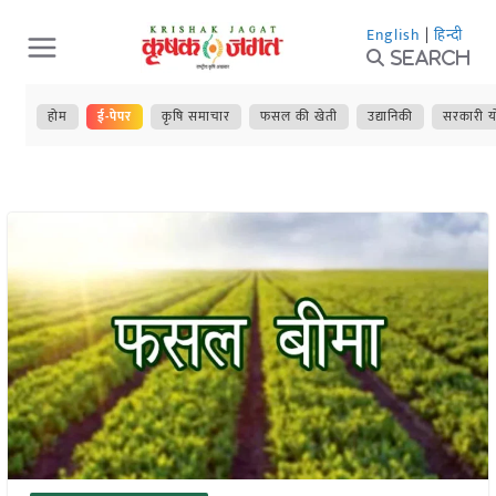
Skip
English
|
हिन्दी
to
Search
content
होम
ई-पेपर
कृषि समाचार
फसल की खेती
उद्यानिकी
सरकारी य