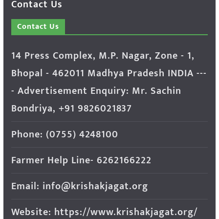
Contact Us
Contact Us
14 Press Complex, M.P. Nagar, Zone - 1,
Bhopal - 462011 Madhya Pradesh INDIA ---
- Advertisement Enquiry: Mr. Sachin
Bondriya, +91 9826021837
Phone: (0755) 4248100
Farmer Help Line- 6262166222
Email: info@krishakjagat.org
Website: https://www.krishakjagat.org/