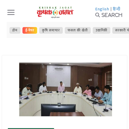
Skip
English
|
हिन्दी
to
Search
content
होम
ई-पेपर
कृषि समाचार
फसल की खेती
उद्यानिकी
सरकारी य