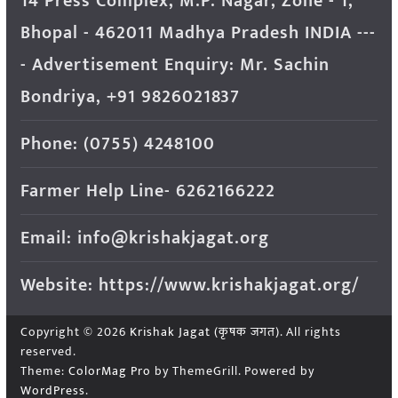
14 Press Complex, M.P. Nagar, Zone - 1,
Bhopal - 462011 Madhya Pradesh INDIA ---
- Advertisement Enquiry: Mr. Sachin
Bondriya, +91 9826021837
Phone: (0755) 4248100
Farmer Help Line- 6262166222
Email: info@krishakjagat.org
Website: https://www.krishakjagat.org/
Copyright © 2026
Krishak Jagat (कृषक जगत)
. All rights
reserved.
Theme:
ColorMag Pro
by ThemeGrill. Powered by
WordPress
.