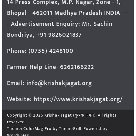
14 Press Complex, M.P. Nagar, Zone - 1,
Bhopal - 462011 Madhya Pradesh INDIA ---
- Advertisement Enquiry: Mr. Sachin
Bondriya, +91 9826021837
Phone: (0755) 4248100
Farmer Help Line- 6262166222
Email: info@krishakjagat.org
Website: https://www.krishakjagat.org/
Copyright © 2026
Krishak Jagat (कृषक जगत)
. All rights
reserved.
Theme:
ColorMag Pro
by ThemeGrill. Powered by
WordPress
.