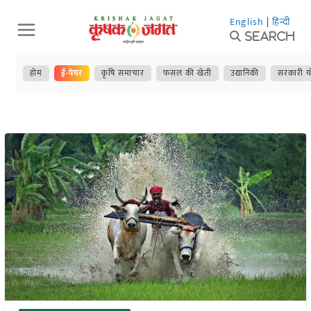
Skip
English
|
हिन्दी
to
Search
content
होम
ई-पेपर
कृषि समाचार
फसल की खेती
उद्यानिकी
सरकारी य