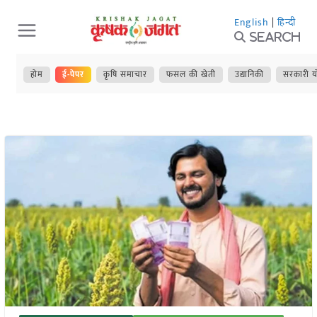
Skip
English
|
हिन्दी
to
Search
content
होम
ई-पेपर
कृषि समाचार
फसल की खेती
उद्यानिकी
सरकारी य