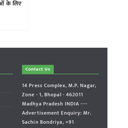
ाओं के लिए
Contact Us
14 Press Complex, M.P. Nagar,
Zone - 1, Bhopal - 462011
Madhya Pradesh INDIA ----
Advertisement Enquiry: Mr.
Sachin Bondriya, +91