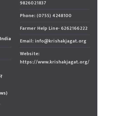
9826021837
Phone: (0755) 4248100
Farmer Help Line- 6262166222
 India
Email: info@krishakjagat.org
Website:
https://www.krishakjagat.org/
ार
ews)
र