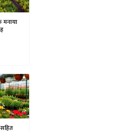
क मनाया
ाह
 सहित