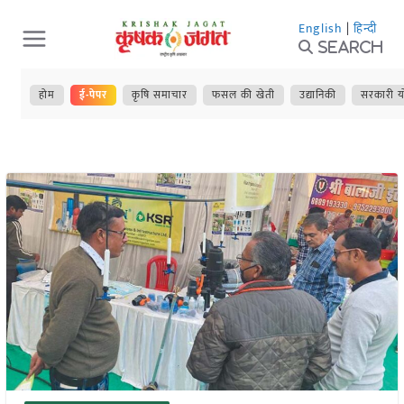
Skip
English
|
हिन्दी
to
Search
content
होम
ई-पेपर
कृषि समाचार
फसल की खेती
उद्यानिकी
सरकारी य