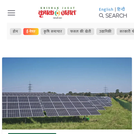
Skip
English
|
हिन्दी
to
Search
content
होम
ई-पेपर
कृषि समाचार
फसल की खेती
उद्यानिकी
सरकारी य