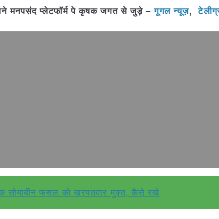
मनपसंद प्लेटफॉर्म पे कृषक जगत से जुड़े –
गूगल न्यूज़
,
टेलीग
 सोयाबीन फसल को खरपतवार मुक्त, कैसे रखे