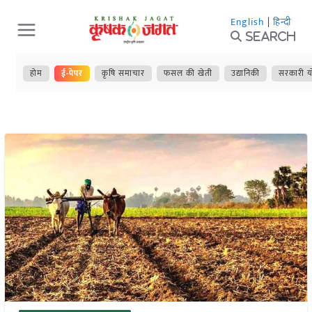
Skip
English
|
हिन्दी
to
Search
content
होम
ई-पेपर
कृषि समाचार
फसल की खेती
उद्यानिकी
सरकारी य