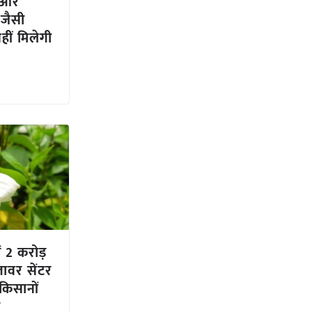
र और
 जैसी
हीं मिलेगी
ें 2 करोड़
ावर सेंटर
किसानों
ा