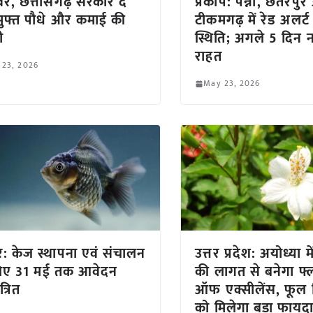
र, छत्तीसगढ़ सरकार दे
प्रकोप: पन्ना, छतरपु
मुफ्त पौधे और कमाई की
टीकमगढ़ में रेड अलर्ट
टी
स्थिति; अगले 5 दिन न
राहत
 23, 2026
May 23, 2026
: केज स्थापना एवं संचालन
उत्तर प्रदेश: अयोध्या म
लिए 31 मई तक आवेदन
की लागत से बनेगा फ्ल
्रित
ऑफ एक्सीलेंस, फूल 
को मिलेगा बड़ा फायद