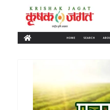
Skip
to
content
HOME
SEARCH
ABO