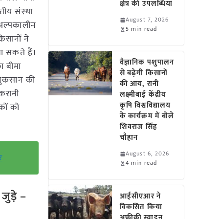
क्षेत्र की उपलब्धियां
तीय संस्था
August 7, 2026
े अल्पकालीन
5 min read
िसानों ने
 सकते हैं।
वैज्ञानिक पशुपालन
ा बीमा
से बढ़ेगी किसानों
 नुकसान की
की आय, रानी
 करानी
लक्ष्मीबाई केंद्रीय
कृषि विश्वविद्यालय
कों को
के कार्यक्रम में बोले
शिवराज सिंह
चौहान
August 6, 2026
र
4 min read
ुड़े –
आईसीएआर ने
विकसित किया
अफ्रीकी स्वाइन