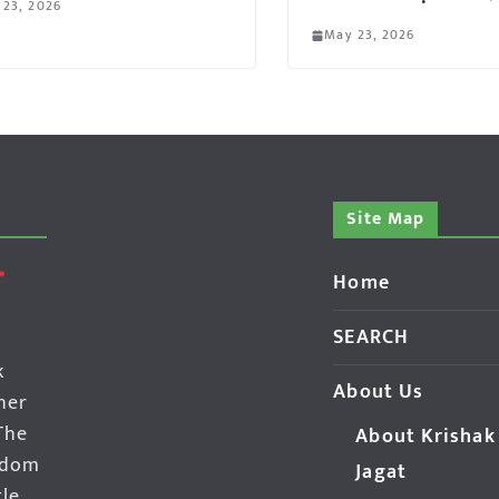
 23, 2026
May 23, 2026
Site Map
Home
SEARCH
k
About Us
her
The
About Krishak
edom
Jagat
gle