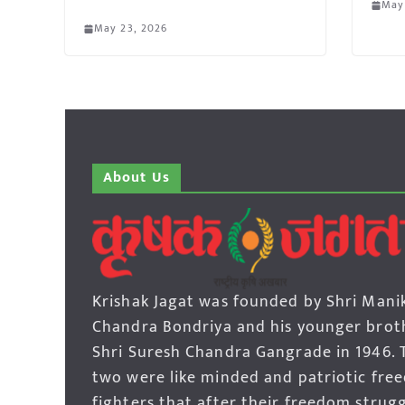
May
May 23, 2026
About Us
Krishak Jagat was founded by Shri Mani
Chandra Bondriya and his younger brot
Shri Suresh Chandra Gangrade in 1946. 
two were like minded and patriotic fre
fighters that after their freedom strug