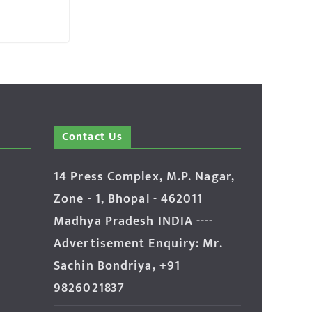
Contact Us
14 Press Complex, M.P. Nagar,
Zone - 1, Bhopal - 462011
Madhya Pradesh INDIA ----
Advertisement Enquiry: Mr.
Sachin Bondriya, +91
9826021837