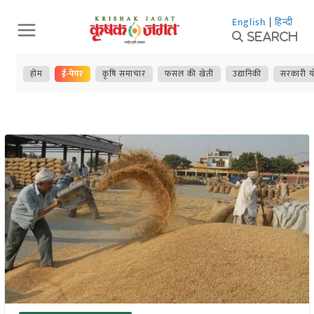
Skip
English
|
हिन्दी
to
Search
content
होम
ई-पेपर
कृषि समाचार
फसल की खेती
उद्यानिकी
सरकारी य