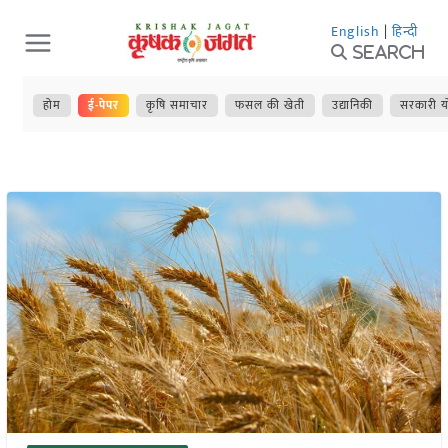
Skip
English
|
हिन्दी
to
Search
content
होम
ई-पेपर
कृषि समाचार
फसल की खेती
उद्यानिकी
सरकारी य