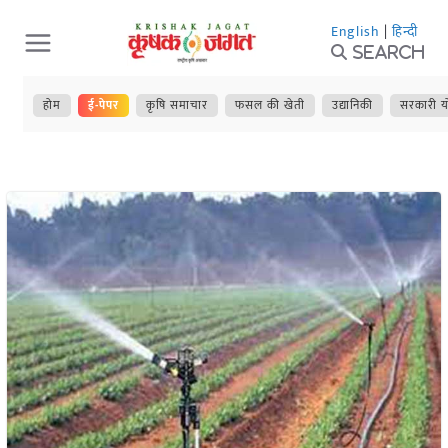
Skip
English
|
हिन्दी
to
Search
content
होम
ई-पेपर
कृषि समाचार
फसल की खेती
उद्यानिकी
सरकारी य